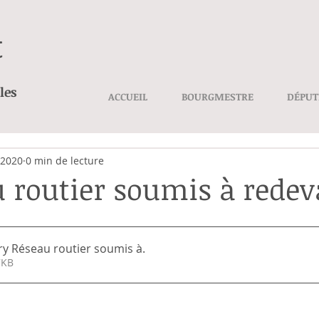
t
les
ACCUEIL
BOURGMESTRE
DÉPUT
 2020
0 min de lecture
u routier soumis à rede
ry Réseau routier soumis à
.
r • 17KB