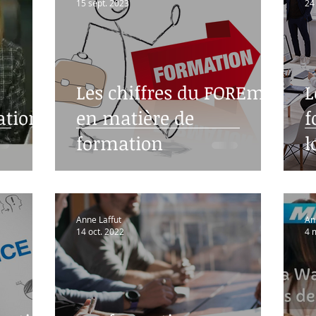
15 sept. 2023
24
Les chiffres du FOREm
L
ation
en matière de
f
formation
l
Anne Laffut
An
14 oct. 2022
4 