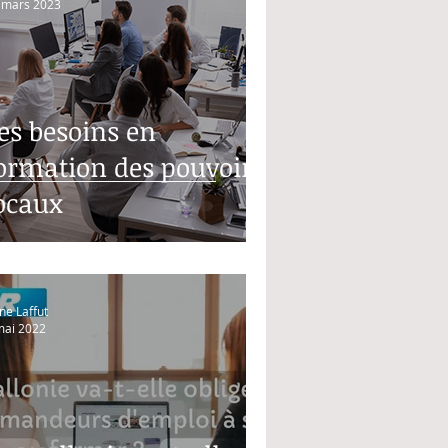
 mars 2023
es besoins en
ormation des pouvoirs
ocaux
ne Laffut
mai 2022