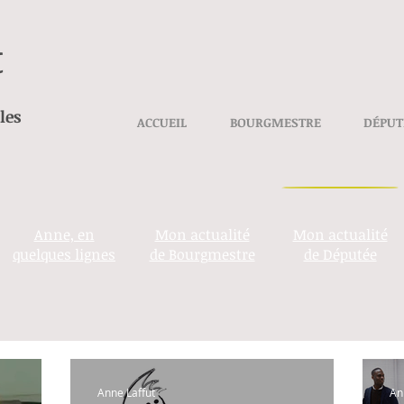
t
les
ACCUEIL
BOURGMESTRE
DÉPUT
Anne, en
Mon actualité
Mon actualité
quelques lignes
de Bourgmestre
de Députée
Anne Laffut
An