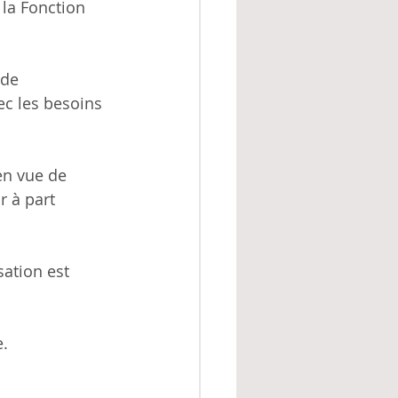
la Fonction 
 de 
c les besoins 
en vue de 
 à part 
sation est 
e.