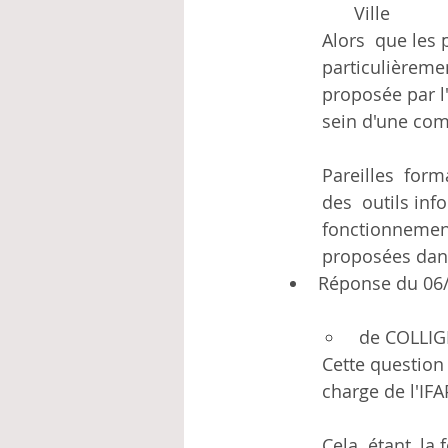
Ville
Alors  que les 
particulièremen
proposée par l
sein d'une com
Pareilles  for
des  outils inf
fonctionnement 
proposées dans
Réponse du 06/
 de COLLI
Cette question
charge de l'IF
Cela  étant, la