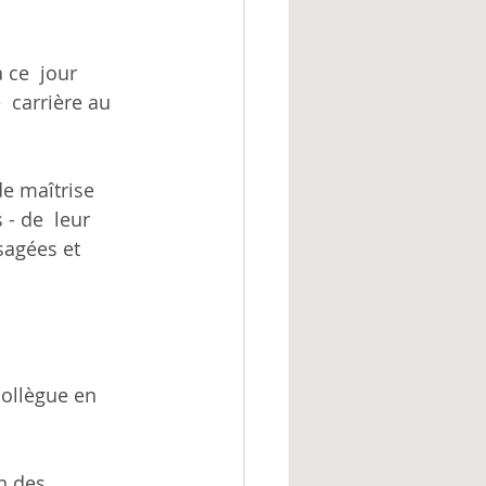
 
 ce  jour 
 carrière au 
e maîtrise 
- de  leur 
sagées et 
ollègue en 
n des  