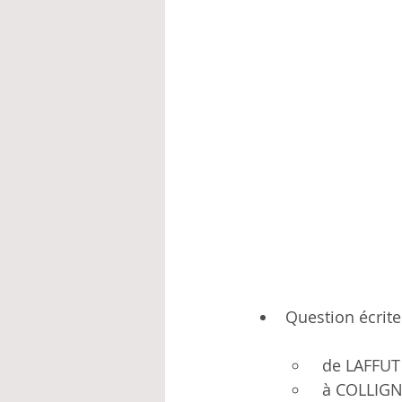
Question écrite
 de LAFFU
 à COLLIGNON Christophe, Ministre du Logement, des Pouvoirs locaux et de la 