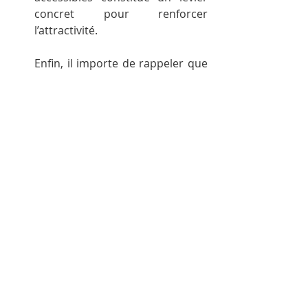
concret pour renforcer 
l’attractivité.
Enfin, il importe de rappeler que 
l’attractivité des métiers du soin 
ne dépend pas uniquement des 
dispositifs de formation. Elle est 
aussi étroitement liée aux 
conditions de travail, à la 
reconnaissance professionnelle 
et à l’organisation des soins. La 
réforme s’inscrit donc dans une 
démarche plus globale visant à 
répondre durablement aux 
pénuries, notamment à travers 
la stratégie conjointe 2026-2031.
En conclusion, cette réforme ne 