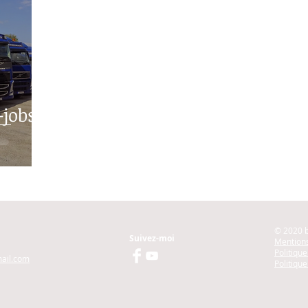
-jobs
© 2020 
Suivez-moi
Mentions
Politiqu
ail.com
Politique