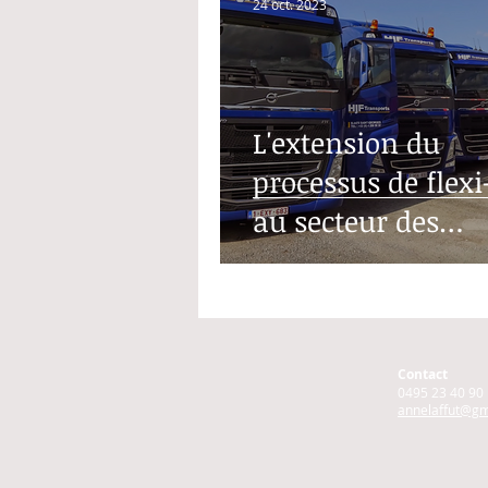
24 oct. 2023
L'extension du
processus de flexi
au secteur des
transports
Contact
0495 23 40 90
annelaffut@gm