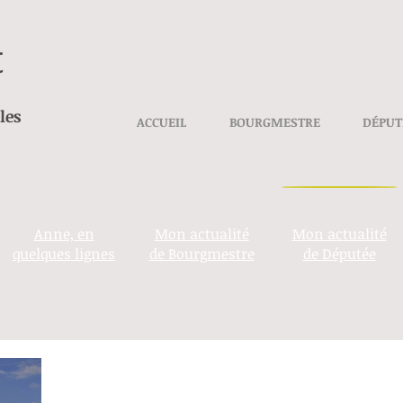
t
les
ACCUEIL
BOURGMESTRE
DÉPUT
Anne, en
Mon actualité
Mon actualité
quelques lignes
de Bourgmestre
de Députée