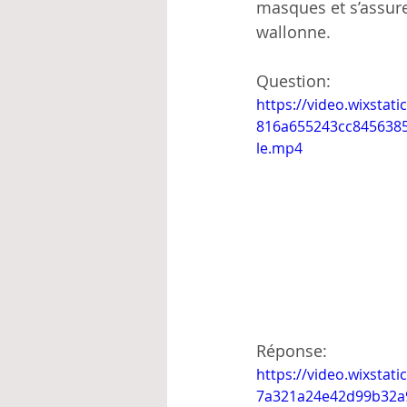
masques et s’assure
wallonne.
Question:
https://video.wixstat
816a655243cc845638
le.mp4
Réponse:
https://video.wixstat
7a321a24e42d99b32a