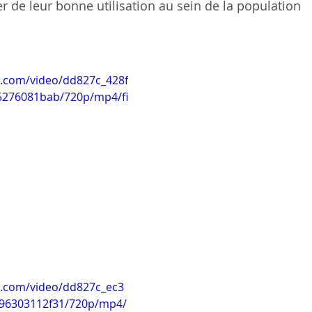
r de leur bonne utilisation au sein de la population
ic.com/video/dd827c_428f
5276081bab/720p/mp4/fi
ic.com/video/dd827c_ec3
96303112f31/720p/mp4/