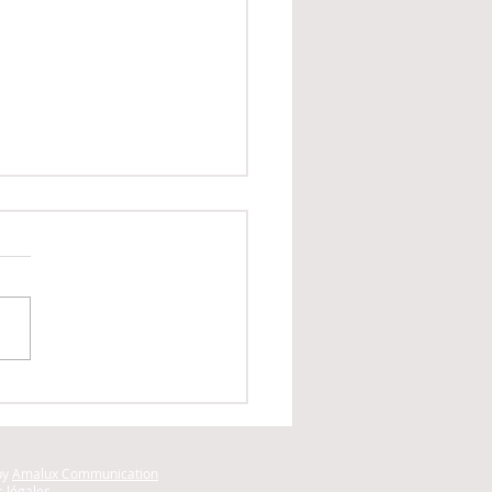
centres de revalidation
tionnelle en Wallonie
by
Amalux Communication
 légales