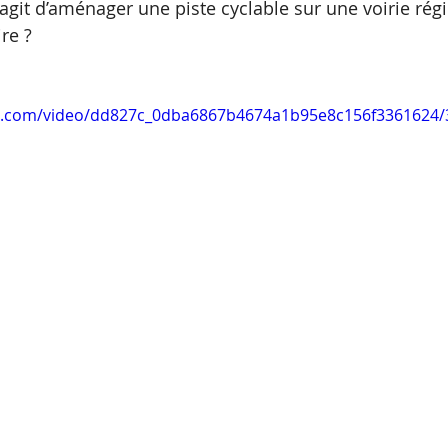
’agit d’aménager une piste cyclable sur une voirie rég
ire ?
tic.com/video/dd827c_0dba6867b4674a1b95e8c156f3361624/