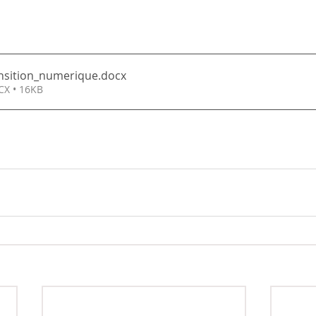
nsition_numerique
.docx
CX • 16KB