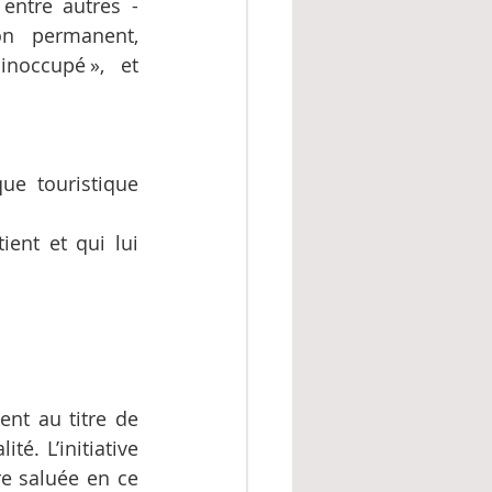
entre autres - 
on permanent, 
noccupé », et 
ue touristique 
nt et qui lui 
nt au titre de 
é. L’initiative 
e saluée en ce 