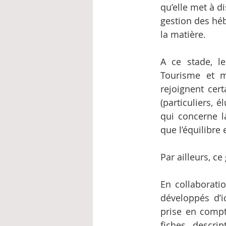
qu’elle met à d
gestion des héb
la matière.
A ce stade, l
Tourisme et m
rejoignent cer
(particuliers, 
qui concerne l
que l’équilibre
Par ailleurs, c
En collaboratio
développés d’
prise en compte
fiches descrip