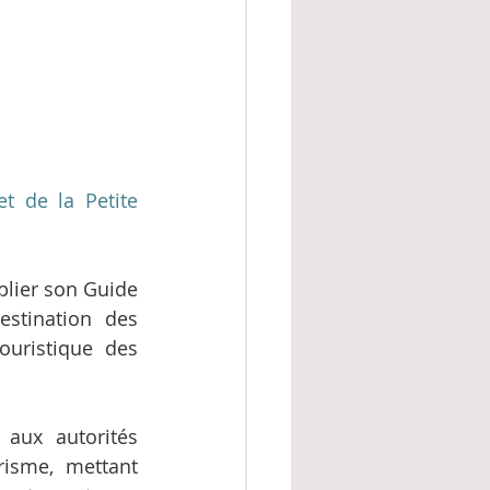
 de la Petite 
lier son Guide 
stination des 
uristique des 
ux autorités 
isme, mettant 