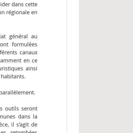
der dans cette 
on régionale en 
at général au 
ont formulées 
férents canaux 
otamment en ce 
istiques ainsi 
 habitants.
 parallèlement.
 outils seront 
munes dans la 
e, il s’agit de 
ses retombées 