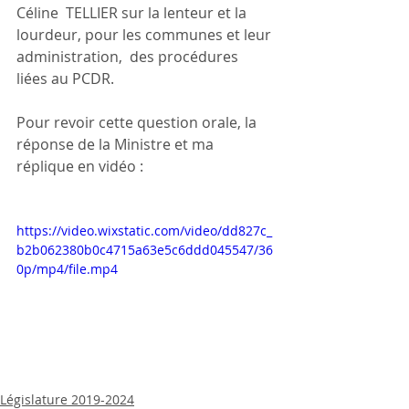
Céline
TELLIER sur la lenteur et la 
lourdeur, pour les communes et leur 
administration,
des procédures 
liées au PCDR.
Pour revoir cette question orale, la 
réponse de la Ministre et ma 
réplique en vidéo :
https://video.wixstatic.com/video/dd827c_
b2b062380b0c4715a63e5c6ddd045547/36
0p/mp4/file.mp4
Législature 2019-2024