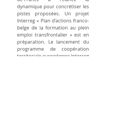
dynamique pour concrétiser les 
pistes proposées. Un projet 
Interreg « Plan d’actions franco-
belge de la formation au plein 
emploi transfrontalier » est en 
préparation. Le lancement du 
programme de coopération 
territoriale européenne Interreg 
2021-2027 France-Wallonie-
Vlaanderen VI aura lieu en 
novembre prochain.
Le projet qui serait déposé 
devrait intégrer des objectifs 
liés à la mobilité et au 
développement de la formation 
et de l’emploi en transfrontalier. 
L’IFAPME serait partenaire du 