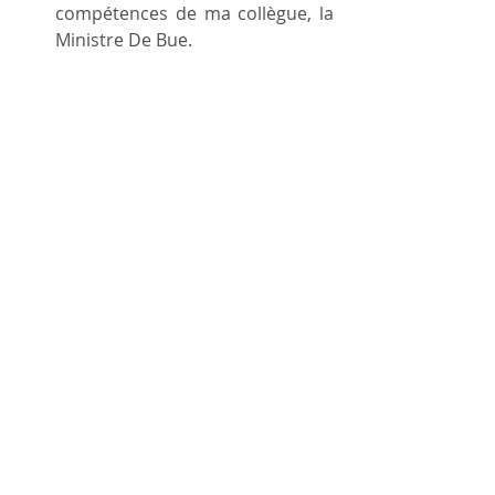
compétences de ma collègue, la 
Ministre De Bue.
Je l’invite donc à l’interroger sur 
ce sujet.
 de HENRY Philippe
pmr
mobilité
Législature 2019-2024
Posts récents
Voir tout