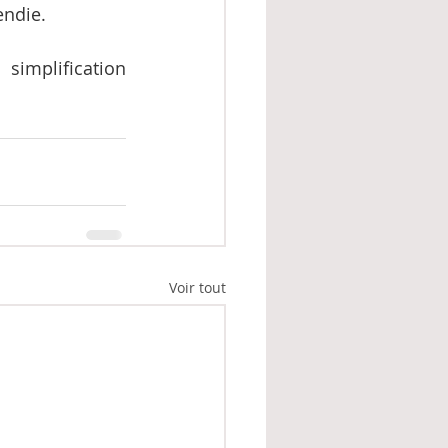
endie.
implification 
Voir tout