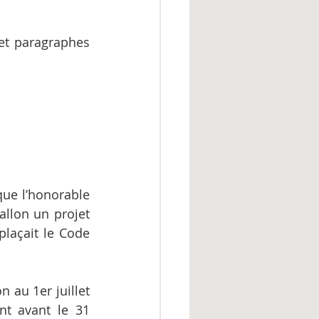
et paragraphes 
ue l’honorable 
llon un projet 
laçait le Code 
au 1er juillet 
t avant le 31 