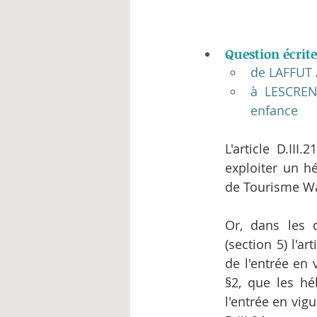
Question écrite
de LAFFUT
à LESCRENI
enfance
L'article D.II
exploiter un h
de Tourisme Wa
Or, dans les d
(section 5) l'a
de l'entrée en 
§2, que les hé
l'entrée en vig