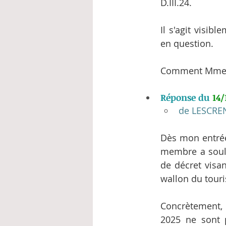
D.III.24.
Il s'agit visib
en question.
Comment Mme la
Réponse du 
14/
de LESCREN
Dès mon entrée 
membre a soule
de décret visan
wallon du touri
Concrètement, l
2025 ne sont 