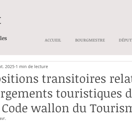
t
les
ACCUEIL
BOURGMESTRE
DÉPUT
pt. 2025
1 min de lecture
sitions transitoires rela
rgements touristiques 
 Code wallon du Touris
avr.