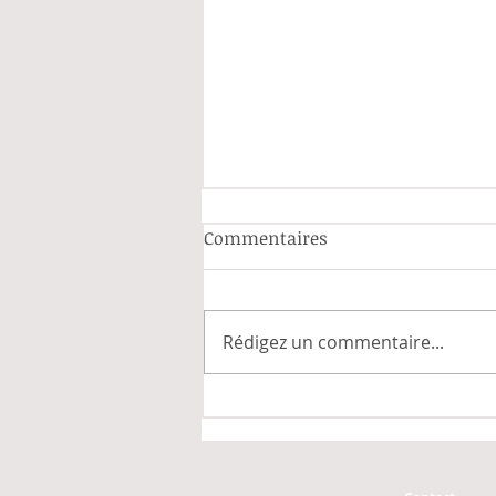
Commentaires
Rédigez un commentaire...
La formation en soins
infirmiers et la fin du
brevet infirmier hospitalier