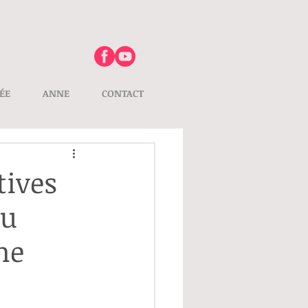
ÉE
ANNE
CONTACT
tives
du
me