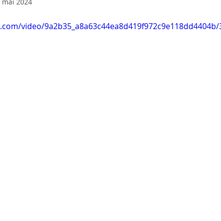
 mai 2024
tic.com/video/9a2b35_a8a63c44ea8d419f972c9e118dd4404b/