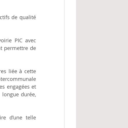
ifs de qualité 
irie PIC avec 
t permettre de 
s liée à cette 
intercommunale 
s engagées et 
 longue durée, 
e d’une telle 