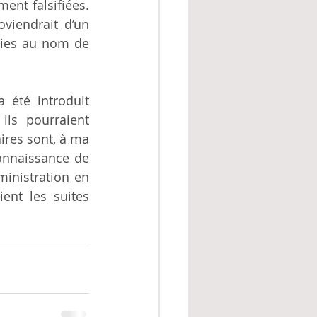
nt falsifiées. 
viendrait d’un 
lies au nom de 
été introduit 
ls pourraient 
ires sont, à ma 
nnaissance de 
inistration en 
ent les suites 