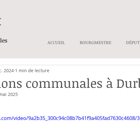
t
les
ACCUEIL
BOURGMESTRE
DÉPUT
c. 2024
1 min de lecture
tions communales à Du
mai 2025
tic.com/video/9a2b35_300c94c08b7b41f9a405fad7630c4608/