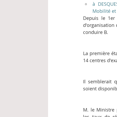
à DESQUESN
Mobilité et
Depuis le 1er 
d'organisation
conduire B.
La première ét
14 centres d'e
Il semblerait 
soient disponib
M. le Ministre
les taux de ré