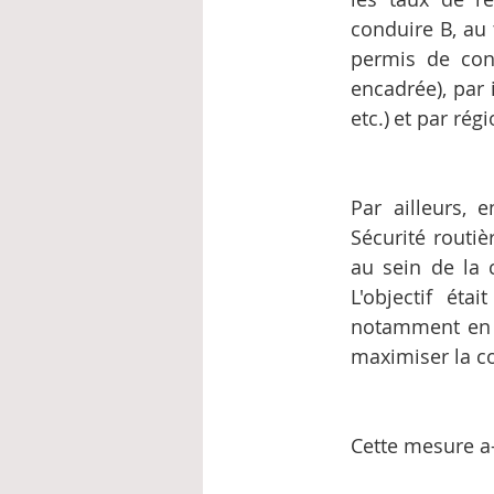
conduire B, au 
permis de cond
encadrée), par i
etc.) et par rég
Par ailleurs, 
Sécurité routiè
au sein de la 
L'objectif éta
notamment en si
maximiser la c
Cette mesure a-