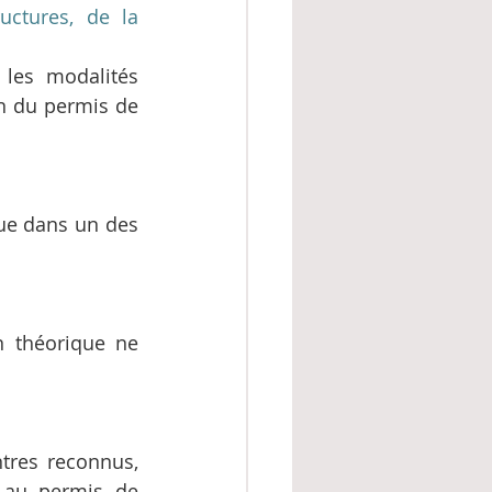
ctures, de la 
 les modalités 
n du permis de 
ue dans un des 
n théorique ne 
res reconnus, 
 au permis de 