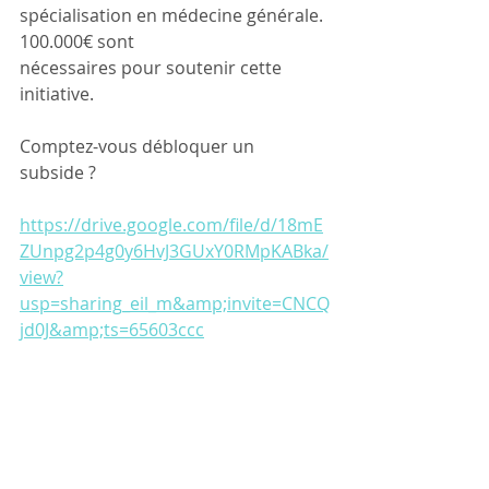
spécialisation en médecine générale. 
100.000€ sont
nécessaires pour soutenir cette 
initiative.
Comptez-vous débloquer un 
subside ?
https://drive.google.com/file/d/18mE
ZUnpg2p4g0y6HvJ3GUxY0RMpKABka/
view?
usp=sharing_eil_m&amp;invite=CNCQ
jd0J&amp;ts=65603ccc