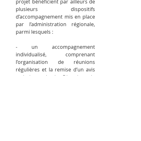
projet bénéficient par ailleurs de 
plusieurs dispositifs 
d’accompagnement mis en place 
par l’administration régionale, 
parmi lesquels :
- un accompagnement 
individualisé, comprenant 
l’organisation de réunions 
régulières et la remise d’un avis 
technique de la Direction de 
l’aménagement local et du 
fonctionnaire délégué ;
- des outils méthodologiques, 
tels que le vade mecum dédié à 
la thématique de l’optimisation 
spatiale ;
- des ateliers thématiques 
permettant le partage des lignes 