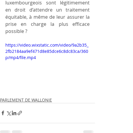
luxembourgeois sont légitimement 
en droit d’attendre un traitement 
équitable, à même de leur assurer la 
prise en charge la plus efficace 
possible ?
https://video.wixstatic.com/video/9a2b35_
2fb2184aa9ef471d8e85dce6c8dc83ca/360
p/mp4/file.mp4
PARLEMENT DE WALLONIE