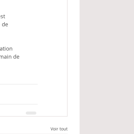
st
e de
ation
 main de
Voir tout