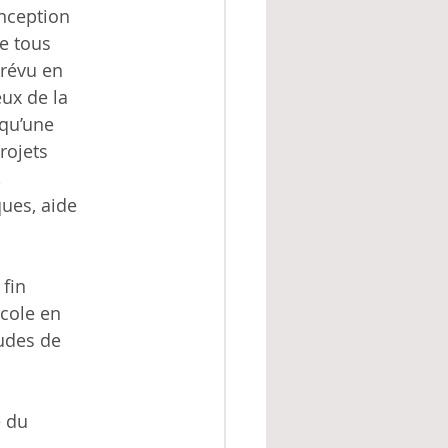
onception
e tous
prévu en
ux de la
 qu’une
rojets
,
ues, aide
fin
école en
tudes de
e du