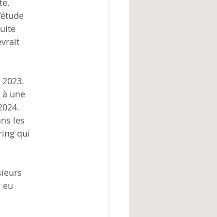
te.
’étude
uite
vrait
 2023.
t à une
2024.
ns les
ring qui
sieurs
à eu