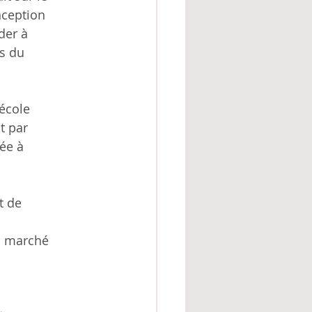
nception
der à
es du
 école
t par
ée à
t de
d marché