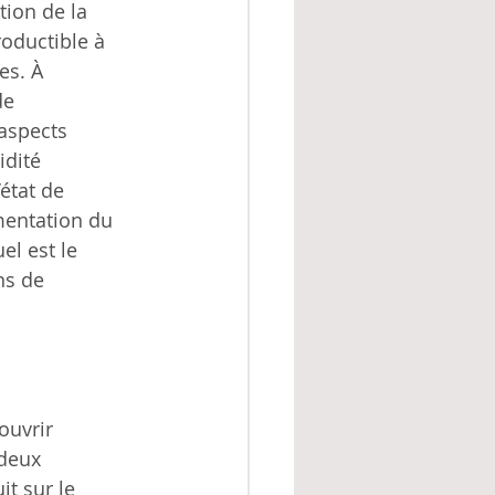
tion de la
oductible à
es. À
de
 aspects
idité
’état de
mentation du
el est le
ns de
ouvrir
 deux
it sur le