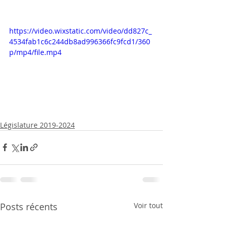
https://video.wixstatic.com/video/dd827c_
4534fab1c6c244db8ad996366fc9fcd1/360
p/mp4/file.mp4
Législature 2019-2024
Posts récents
Voir tout