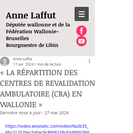
Anne Laffut
Députée wallonne et de la
Fédération Wallonie-
Bruxelles
Bourgmestre de Libin
Anne Laffut
17 avr. 2024
1 min de lecture
« LA RÉPARTITION DES
CENTRES DE REVALIDATION
AMBULATOIRE (CRA) EN
WALLONIE »
Dernière mise à jour :
27 mai 2024
https://video.wixstatic.com/video/9a2b35_
6bc212520e1540ac9c8608159c63460d/360