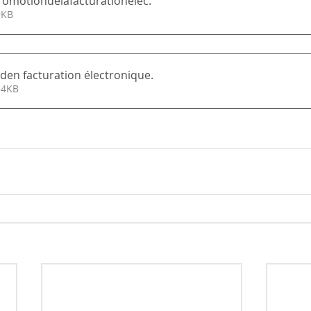
romotiondelafacturationelec
.
r • 19KB
en facturation électronique
.
ger • 254KB