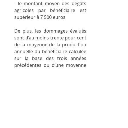
- le montant moyen des dégâts 
agricoles par bénéficiaire est 
supérieur à 7 500 euros.
De plus, les dommages évalués 
sont d’au moins trente pour cent 
de la moyenne de la production 
annuelle du bénéficiaire calculée 
sur la base des trois années 
précédentes ou d’une moyenne 
triennale basée sur les cinq 
années précédentes et excluant 
la valeur la plus élevée et la 
valeur la plus faible.
Ces éléments devront donc être 
étudiés avec attention afin de 
voir si une intervention du fonds 
des calamités agricoles peut, le 