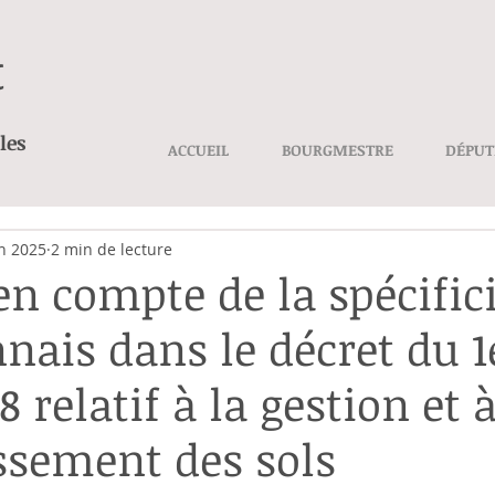
t
les
ACCUEIL
BOURGMESTRE
DÉPUT
in 2025
2 min de lecture
en compte de la spécific
nais dans le décret du 1
 relatif à la gestion et 
issement des sols