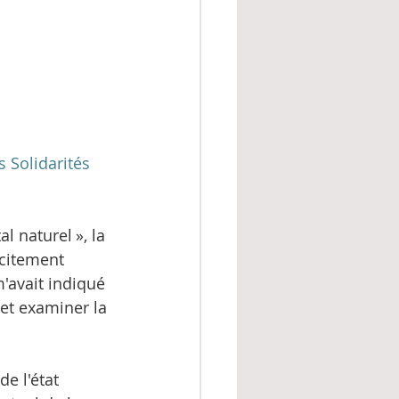
 Solidarités 
l naturel », la 
icitement 
'avait indiqué 
 et examiner la 
e l'état 