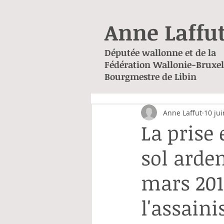
Anne Laffu
Députée wallonne et de la
Fédération Wallonie-Bruxel
Bourgmestre de Libin
Anne Laffut
10 ju
La prise 
sol arden
mars 2018
l'assain