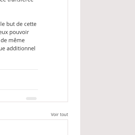
e but de cette 
eux pouvoir 
ls de même 
que additionnel 
Voir tout