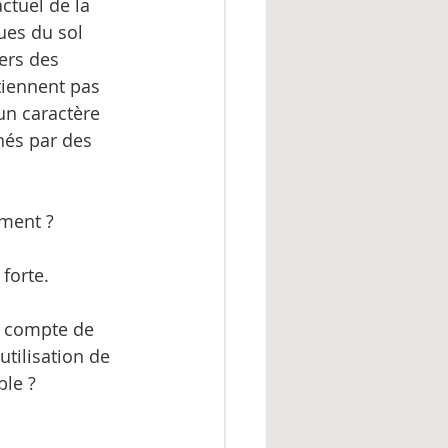
ctuel de la 
ues du sol 
ers des 
tiennent pas 
un caractère 
nés par des 
ement ?
 forte.
en compte de 
tilisation de 
ble ?