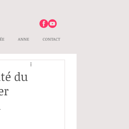
ÉE
ANNE
CONTACT
ité du
er
à