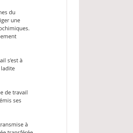
nes du 
iger une 
éochimiques. 
ilement 
l s’est à 
ladite 
 de travail 
 émis ses 
 transmise à 
ée transférée 