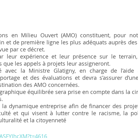
ions en Milieu Ouvert (AMO) constituent, pour notr
in et de première ligne les plus adéquats auprès des 
vue par ce décret. 
ar leur expérience et leur présence sur le terrain
s que les appels à projets leur assigneront.
é avec la Ministre Glatigny, en charge de l’aide à
ortage et des évaluations et devra s’assurer d’une 
estination des AMO concernées.
graphique équilibrée sera prise en compte dans la circ
s.
la dynamique entreprise afin de financer des projet
culté et qui visent à lutter contre le racisme, la pol
lturalité et la citoyenneté
8ASFYJhcXM?t=4616