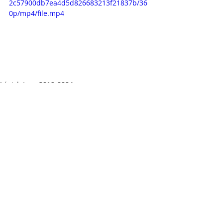
2c57900db7ea4d5d826683213f21837b/36
0p/mp4/file.mp4
Législature 2019-2024
Posts récents
Voir tout