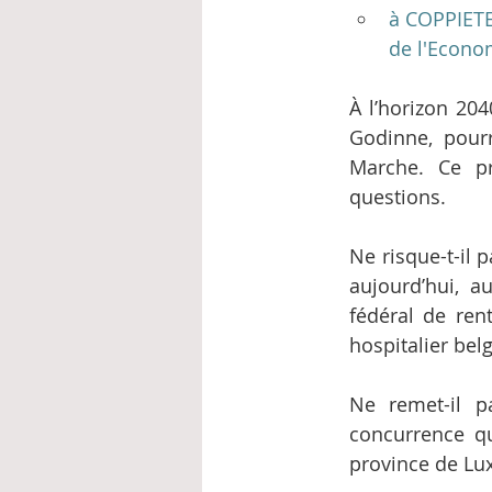
à COPPIETER
de l'Econo
À l’horizon 20
Godinne, pour
Marche. Ce pr
questions.
Ne risque-t-il p
aujourd’hui, a
fédéral de ren
hospitalier belg
Ne remet-il p
concurrence qu
province de L