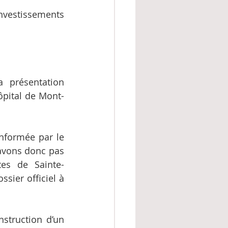
nvestissements 
 présentation 
ôpital de Mont-
nformée par le 
vons donc pas 
tes de Sainte-
sier officiel à 
struction d’un 