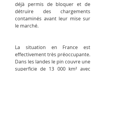
déjà permis de bloquer et de 
détruire des chargements 
contaminés avant leur mise sur 
le marché.
La situation en France est 
effectivement très préoccupante. 
Dans les landes le pin couvre une 
superficie de 13 000 km² avec 
une présence forte du 
Monochamus. La situation en 
Wallonie est fondamentalement 
différente. La densité de pin en 
Région wallonne est bien plus 
faible. De plus, les piégeages de 
ces 13 dernières années 
confirment qu’aucune 
population du vecteur ne semble 