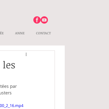
ÉE
ANNE
CONTACT
 les
tées par 
usters 
_00_2_16.mp4