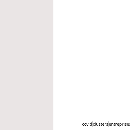
covid
clusters
entreprise