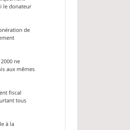
i le donateur 
onération de 
uement 
 2000 ne 
umis aux mêmes 
nt fiscal 
urtant tous 
e à la 