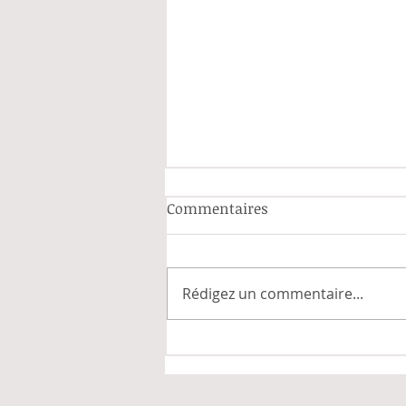
Commentaires
Rédigez un commentaire...
La formation en soins
infirmiers et la fin du
brevet infirmier hospitalier