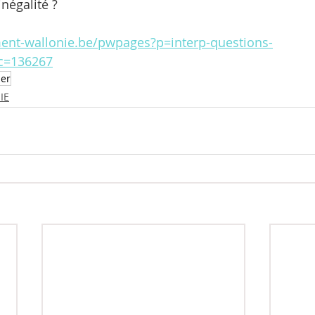
inégalité ?
ent-wallonie.be/pwpages?p=interp-questions-
c=136267
ier
IE