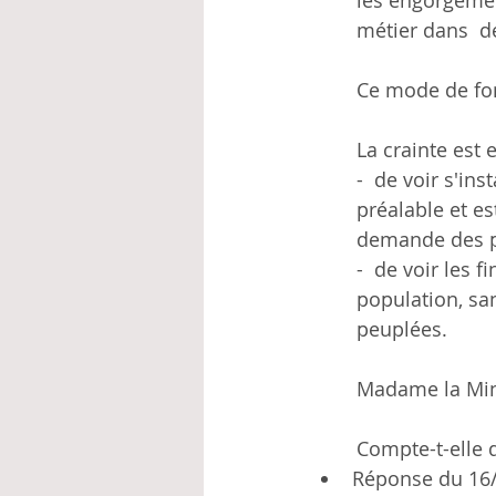
les engorgemen
métier dans  d
Ce mode de fon
La crainte est 
-  de voir s'in
préalable et es
demande des p
-  de voir les 
population, san
peuplées.
Madame la Mini
Compte-t-elle 
Réponse du 16/