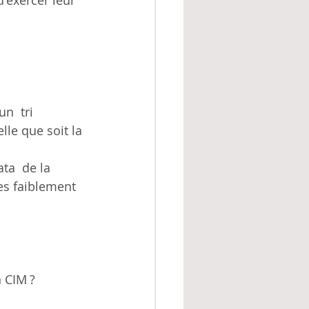
'exercer leur 
n  tri 
le que soit la 
ta  de la 
es faiblement 
n CIM ?