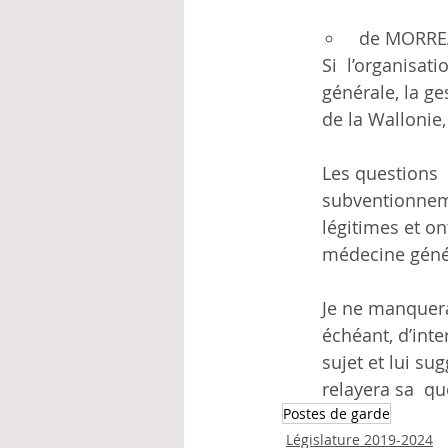
 de MORRE
Si  l’organisa
générale, la g
de la Wallonie,
Les questions 
subventionneme
légitimes et on
médecine génér
Je ne manquerai
échéant, d’int
sujet et lui su
relayera sa  qu
Postes de garde
Législature 2019-2024