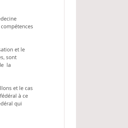
édecine  
s  compétences 
tion et le  
, sont  
e  la 
lons et le cas 
édéral à ce 
déral qui 