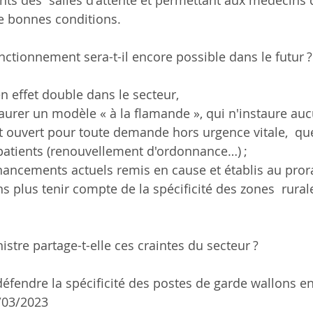
ts des  salles d'attente et permettant aux médecins d
e bonnes conditions.
ctionnement sera-t-il encore possible dans le futur ?
en effet double dans le secteur,
staurer un modèle « à la flamande », qui n'instaure aucu
t ouvert pour toute demande hors urgence vitale,  quel
atients (renouvellement d'ordonnance…) ;
financements actuels remis en cause et établis au prora
s plus tenir compte de la spécificité des zones  rural
stre partage-t-elle ces craintes du secteur ?
défendre la spécificité des postes de garde wallons e
03/2023 