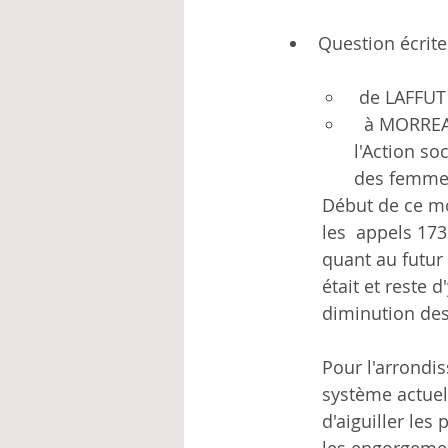
Question écrite
 de LAFFU
  à MORREALE Christie, Ministre de l'Emploi, de la Formation, de la  Santé, de 
l'Action so
des femme
Début de ce mo
les  appels 17
quant au futur
était et reste d
diminution des
Pour l'arrondi
système actuel,
d'aiguiller les