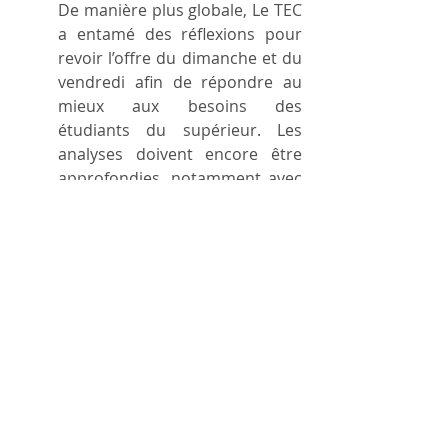
De manière plus globale, Le TEC 
a entamé des réflexions pour 
revoir l’offre du dimanche et du 
vendredi afin de répondre au 
mieux aux besoins des 
étudiants du supérieur. Les 
analyses doivent encore être 
approfondies, notamment avec 
l’Autorité Organisatrice du 
Transport (SPW), pour dégager 
une solution qui puisse tenir 
compte des différentes 
contraintes financières et 
opérationnelles.
TEC
étudiants
Législature 2019-2024