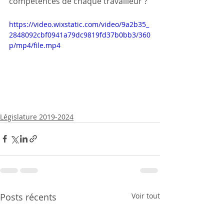
compétences de chaque travailleur ? 
https://video.wixstatic.com/video/9a2b35_
2848092cbf0941a79dc9819fd37b0bb3/360
p/mp4/file.mp4
Législature 2019-2024
Posts récents
Voir tout