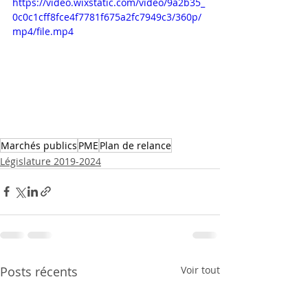
https://video.wixstatic.com/video/9a2b35_
0c0c1cff8fce4f7781f675a2fc7949c3/360p/
mp4/file.mp4
Marchés publics
PME
Plan de relance
Législature 2019-2024
Posts récents
Voir tout