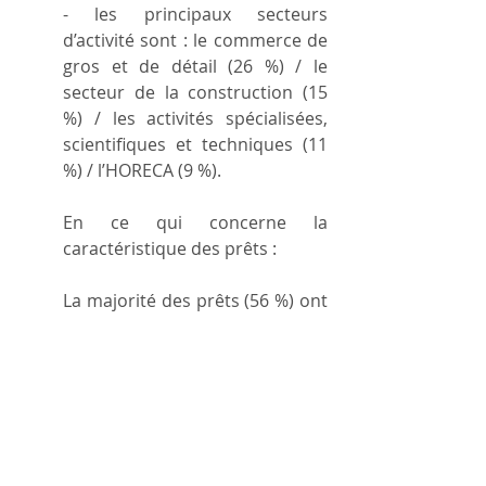
- les principaux secteurs 
d’activité sont : le commerce de 
gros et de détail (26 %) / le 
secteur de la construction (15 
%) / les activités spécialisées, 
scientifiques et techniques (11 
%) / l’HORECA (9 %).
En ce qui concerne la 
caractéristique des prêts :
La majorité des prêts (56 %) ont 
une durée de 4 ans. Quant aux 
44 % restants, ils ont une durée 
supérieure à 5 ans :
- 21 % ont une durée de 6 ans ;
- 11 % ont une durée de 8 ans ;
- 12 % ont une durée de 10 ans.