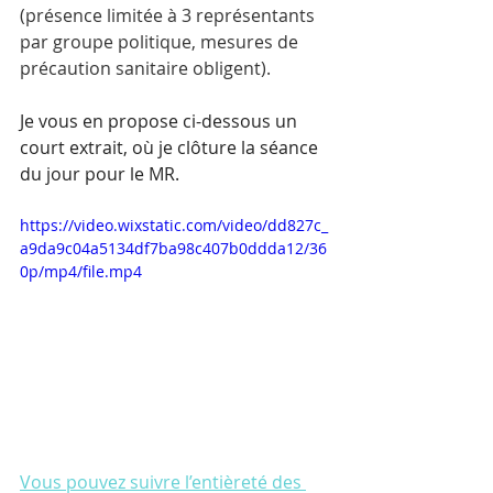
(présence limitée à 3 représentants 
par groupe politique, mesures de 
précaution sanitaire obligent).
Je vous en propose ci-dessous un 
court extrait, où je clôture la séance 
du jour pour le MR.
https://video.wixstatic.com/video/dd827c_
a9da9c04a5134df7ba98c407b0ddda12/36
0p/mp4/file.mp4
Vous pouvez suivre l’entièreté des 