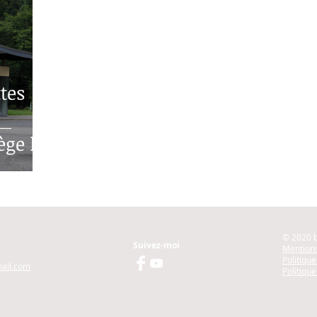
ttes
ège le
e E25
© 2020 
Suivez-moi
Mentions
Politiqu
ail.com
Politique