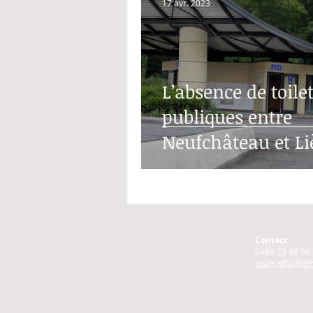
17 avr. 2023
L’absence de toile
publiques entre
Neufchâteau et Li
long de l’autorout
Contact
0495 23 40 90
annelaffut@gm