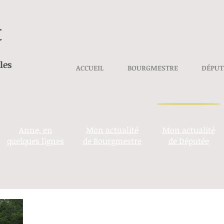
t
les
ACCUEIL
BOURGMESTRE
DÉPUT
Anne, en
Mon actualité
Mon actualité
quelques lignes
de Bourgmestre
de Députée