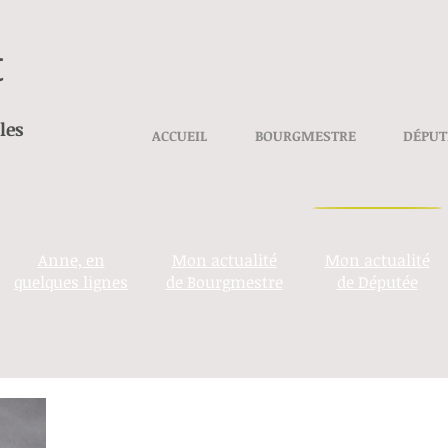
t
les
ACCUEIL
BOURGMESTRE
DÉPUT
Anne, en
Mon actualité
Mon actualité
quelques lignes
de Bourgmestre
de Députée