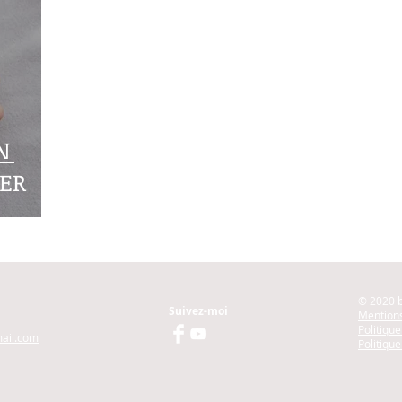
N
CER
© 2020 
Suivez-moi
Mentions
Politiqu
ail.com
Politique